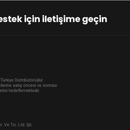
destek için iletişime geçin
Türkiye Distribütörüdür .
ilerine satış öncesi ve sonrası
tini hedeflemektedir.
. Ve Tic. Ltd. Şti.