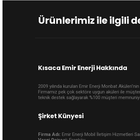
Ürünlerimiz ile ilgili 
Kısaca Emir Enerji Hakkında
2009 yılında kurulan Emir Enerji Monbat Aküleri’nin 
Firmamız pek çok sektöre uygun aküleri ile müşter
teknik destek sağlayarak %100 müşteri memnuniye
Şirket Künyesi
Firma Adı:
Emir Enerji Mobil İletişim Hizmetleri San
Vergi Dairesi:
Erenköy