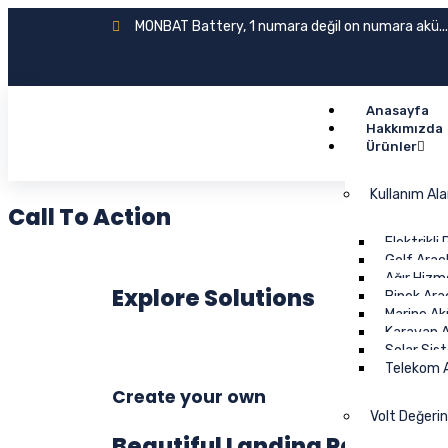
MONBAT Battery, 1 numara değil on numara akü...
Anasayfa
Hakkımızda
Ürünler
Kullanım Al
Call To Action
Elektrikli
Golf Araçl
Ağır Hizm
Explore Solutions
Binek Ara
Marine Ak
Karavan A
Solar Sis
Telekom A
Create your own
Volt Değeri
Beautiful Landing Page with