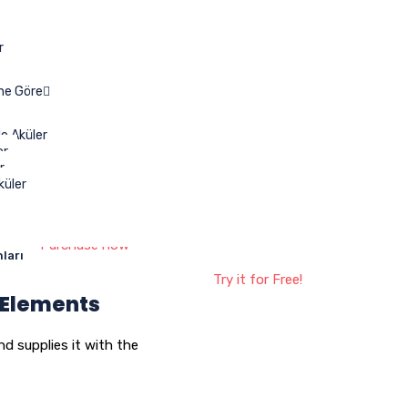
r
ine Göre
Create your own
e Aküler
Beautiful Landing Page with
er
r
Elements
küler
Purchase now
nları
Try it for Free!
Elements
nd supplies it with the