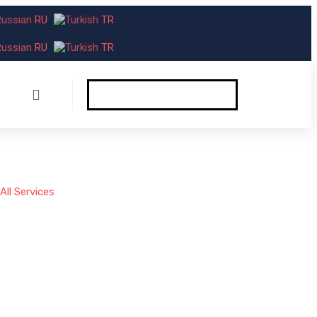
RU
TR
RU
TR
All Services