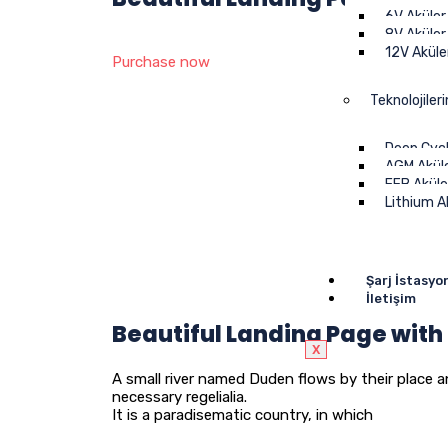
6V Aküler
8V Aküler
12V Aküle
Purchase now
Teknolojiler
Deep Cycl
AGM Akül
EFB Aküle
Lithium A
Şarj İstasyo
İletişim
Beautiful Landing Page with
X
A small river named Duden flows by their place a
necessary regelialia.
It is a paradisematic country, in which