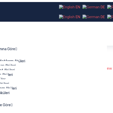
EN
DE
EN
DE
anına Göre
 Platform Aküleri
arı Aküleri
View 
et Aküleri
From banking and insurance to wealth management
ç Aküleri
and securities distribution, we dedicated financial
üler
services the teams serve all major sectors.
küleri
tem Aküleri
küleri
ne Göre
 Elements