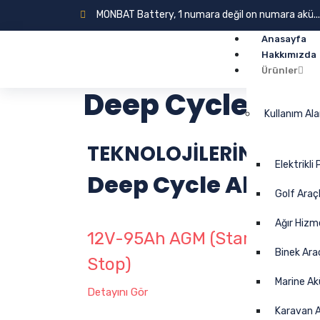
MONBAT Battery, 1 numara değil on numara akü...
Anasayfa
Hakkımızda
Ürünler
Deep Cycle Akü
Kullanım Al
TEKNOLOJİLERİNE GÖR
Elektrikli
Deep Cycle Aküler
Golf Araçl
Ağır Hizm
12V-95Ah AGM (Start-
12V
Binek Ara
Stop)
Cycl
Marine Ak
Detayını Gör
Detayı
Karavan A