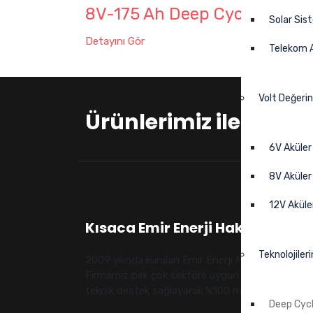
8V-175 Ah Deep Cycle
6V-
Solar Sis
Detayını Gör
Detayı
Telekom A
Volt Değeri
Ürünlerimiz ile ilgili 
6V Aküler
8V Aküler
12V Aküle
Kısaca Emir Enerji Hakkında
Teknolojiler
2009 yılında kurulan Emir Enerji Monbat Aküleri’n
Firmamız pek çok sektöre uygun aküleri ile müşte
teknik destek sağlayarak %100 müşteri memnuni
Deep Cycl