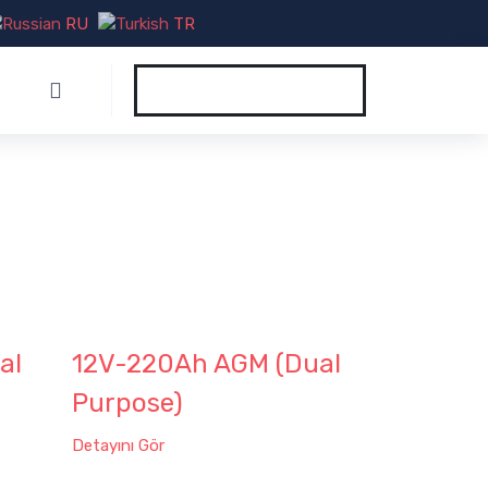
RU
TR
al
12V-220Ah AGM (Dual
Purpose)
Detayını Gör