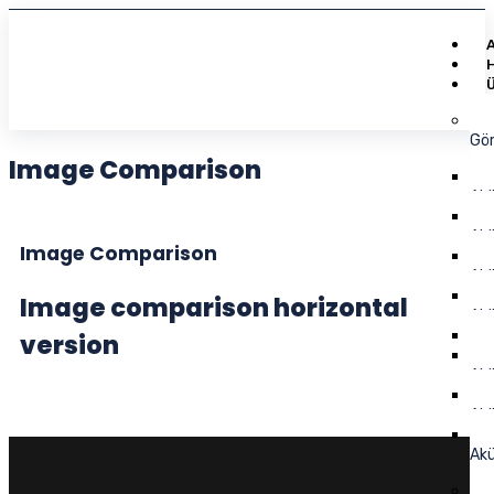
Gö
Image Comparison
Akü
Akü
Image Comparison
Akü
Image comparison horizontal
Akü
version
Akü
Akü
Akü