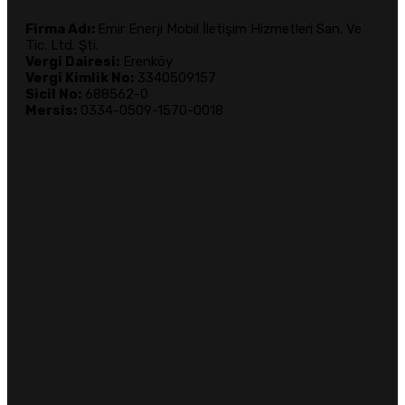
Firma Adı:
Emir Enerji Mobil İletişim Hizmetleri San. Ve
Tic. Ltd. Şti.
Vergi Dairesi:
Erenköy
Vergi Kimlik No:
3340509157
Sicil No:
688562-0
Mersis:
0334-0509-1570-0018